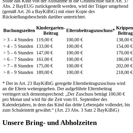
Sollte das Kind von der Aufnahme in die Grundschule nach Art. 37
Abs. 2 BayEUG zurückgestellt werden, wird der Träger umgehend
(gemäß Art. 26 a BayKiBiG) mit einer Kopie des
Rückstellungsbescheids darüber unterrichtet.
Kindergarten-
Krippen
Buchungszeiten
Elternbeitragszuschuss*
Beitrag
Beitrag
> 3 – 4 Stunden
119,00 €
100,00 €
138,00 €
> 4 – 5 Stunden
133,00 €
100,00 €
154,00 €
> 5 – 6 Stunden
147,00 €
100,00 €
170,00 €
> 6 – 7 Stunden
161,00 €
100,00 €
186,00 €
> 7 – 8 Stunden
175,00 €
100,00 €
202,00 €
> 8 – 9 Stunden
189,00 €
100,00 €
218,00 €
* Der in Art. 23 BayKiBiG geregelte Elternbeitragszuschuss wird
an die Eltern weitergegeben. Der aufgeführte Elternbeitrag
verringert sich dementsprechend: „Der Zuschuss beträgt 100,00 €
pro Monat und wird für die Zeit vom 01. September des
Kalenderjahres, in dem das Kind das dritte Lebensjahr vollendet, bis
zum Schuleintritt gewährt.“ (Art. 23 Abs. 3 Satz 2 BayKiBiG)
Unsere Bring- und Abholzeiten