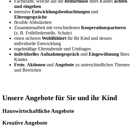
Fachkräfte, welche auf die
Bedürfnisse
Ihres Kindes
achten
und eingehen
intensive
Entwicklungsbeobachtungen
und
Elterngespräche
flexible Abholzeiten
Zusammenarbeit mit verschiedenen
Kooperationspartnern
(z. B. Frühförderstelle, Schule)
einen sicheren
Wohlfühlort
für Ihr Kind und dessen
individuelle Entwicklung
regelmäßige Elternabende und Umfragen
individuelles
Aufnahmegespräch
und
Eingewöhnung
Ihres
Kindes
Feste
,
Aktionen
und
Angebote
zu unterschiedlichen Themen
und Bereichen
Unsere Angebote für Sie und ihr Kind
Hauswirtschaftliche Angebote
Kreative Angebote